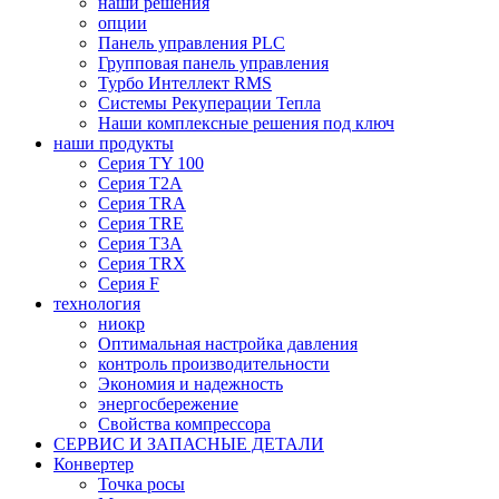
наши решения
опции
Панель управления PLC
Групповая панель управления
Турбо Интеллект RMS
Системы Рекуперации Тепла
Наши комплексные решения под ключ
наши продукты
Серия TY 100
Серия Т2А
Серия TRA
Серия TRE
Серия Т3А
Серия TRX
Серия F
технология
ниокр
Оптимальная настройка давления
контроль производительности
Экономия и надежность
энергосбережение
Свойства компрессора
СЕРВИС И ЗАПАСНЫЕ ДЕТАЛИ
Конвертер
Точка росы