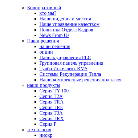
Корпоративный
кто мы?
Наши видения и миссия
Наше управление качеством
Политика Отдела Кадров
News From Us
Наши решения
наши решения
опции
Панель управления PLC
Групповая панель управления
Турбо Интеллект RMS
Системы Рекуперации Тепла
Наши комплексные решения под ключ
наши продукты
Серия TY 100
Серия Т2А
Серия TRA
Серия TRE
Серия Т3А
Серия TRX
Серия F
технология
ниокр